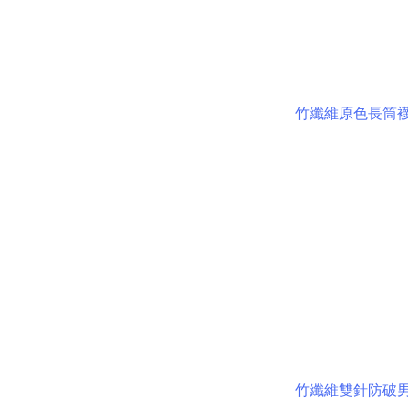
竹纖維原色長筒
竹纖維雙針防破