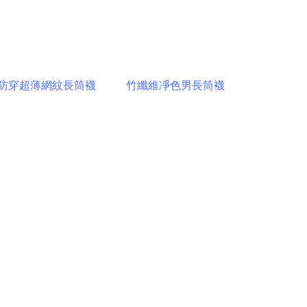
防穿超薄網紋長筒襪
竹纖維凈色男長筒襪