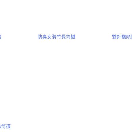
襪
防臭女裝竹長筒襪
雙針襪頭
男筒襪