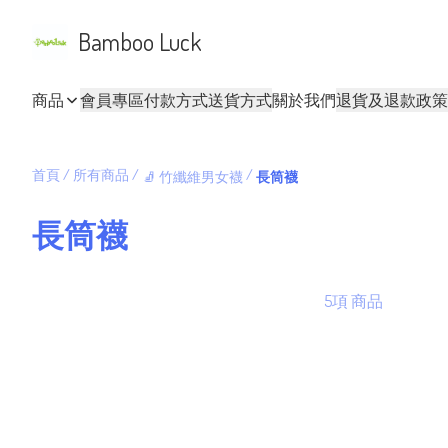
Bamboo Luck
商品
會員專區
付款方式
送貨方式
關於我們
退貨及退款政策
首頁
/
所有商品
/
/
🧦 竹纖維男女襪
長筒襪
長筒襪
5項 商品