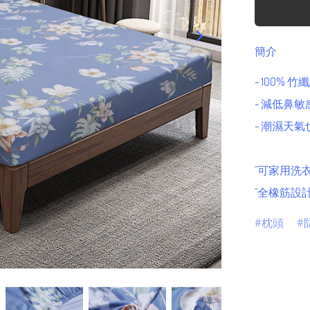
簡介
- 100%
- 減低鼻
- 潮濕天
^可家用洗
^全橡筋設
枕頭