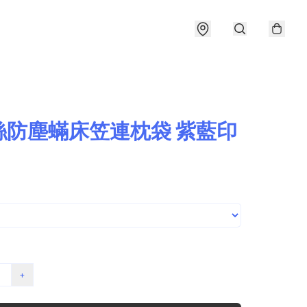
絲防塵蟎床笠連枕袋 紫藍印
+