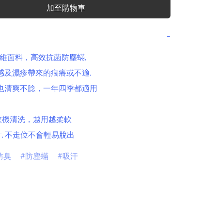
加至購物車
−
 竹纖維面料，高效抗菌防塵蟎,

敏感及濕疹帶來的痕癢或不適,

氣也清爽不腍，一年四季都適用

衣機清洗，越用越柔軟

計, 不走位不會輕易脫出
防臭
防塵蟎
吸汗