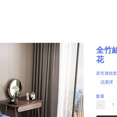
全竹
花
床笠連枕套
數量
−