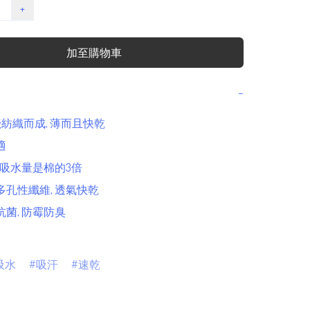
+
加至購物車
−
綫紡織而成, 薄而且快乾

 

, 吸水量是棉的3倍

多孔性纖維, 透氣快乾

菌, 防霉防臭 

吸水
吸汗
速乾