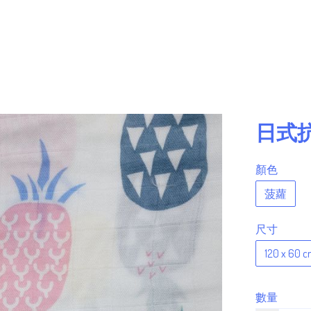
日式
顏色
菠蘿
尺寸
120 x 60 
數量