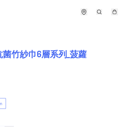
抗菌竹紗巾6層系列_菠蘿
cm