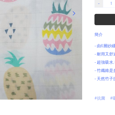
−
簡介
- 由6層紗
- 耐用又舒適
- 超強吸水
- 竹纖維是
- 天然竹子抗
抗菌