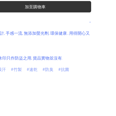
加至購物車
−
, 手感一流, 無添加螢光劑, 環保健康 , 用得開心又
O水印只作防盜之用, 貨品實物並沒有.
吸汗
竹製
速乾
防臭
抗菌