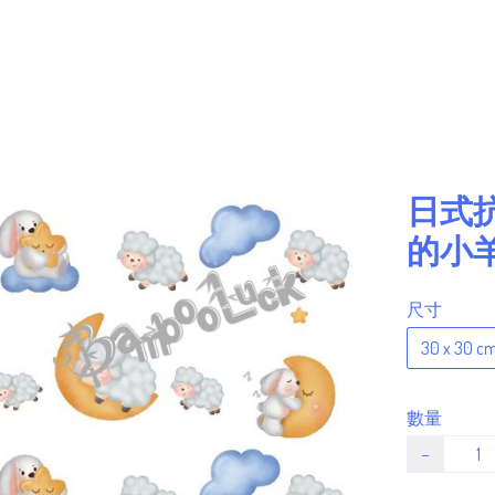
日式
的小
尺寸
30 x 30 c
數量
−