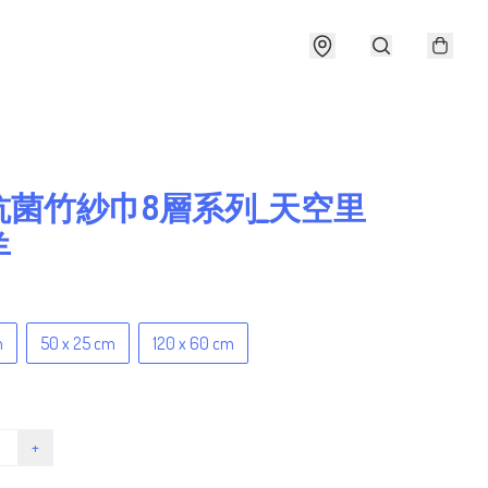
抗菌竹紗巾8層系列_天空里
羊
m
50 x 25 cm
120 x 60 cm
+