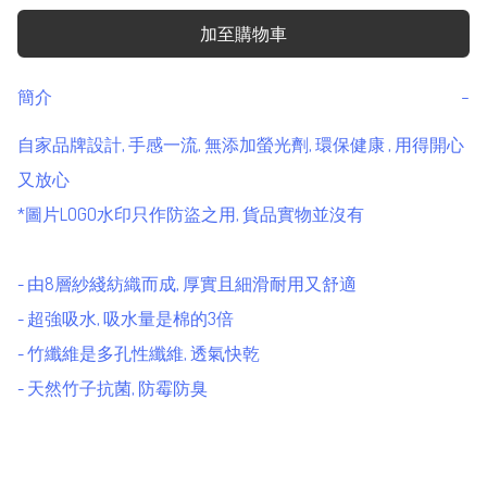
加至購物車
簡介
−
自家品牌設計, 手感一流, 無添加螢光劑, 環保健康 , 用得開心
又放心 

*圖片LOGO水印只作防盜之用, 貨品實物並沒有

- 由8層紗綫紡織而成, 厚實且細滑耐用又舒適 

- 超強吸水, 吸水量是棉的3倍 

- 竹纖維是多孔性纖維, 透氣快乾 

- 天然竹子抗菌, 防霉防臭