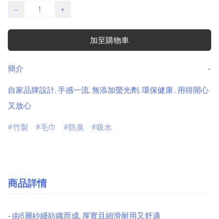
−
+
加至購物車
簡介
−
自家品牌設計, 手感一流, 無添加螢光劑, 環保健康 , 用得開心
又放心
竹製
毛巾
防臭
吸水
商品詳情
- 由8層紗綫紡織而成, 厚實且細滑耐用又舒適