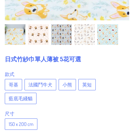
日式竹紗巾單人薄被 5花可選
款式
哥基
法國鬥牛犬
小熊
英短
藍底毛綫貓
尺寸
150 x 200 cm