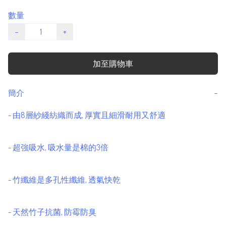
數量
−
+
加至購物車
簡介
−
- 由8層紗綫紡織而成, 厚實且細滑耐用又舒適

- 超強吸水, 吸水量是棉的3倍

- 竹纖維是多孔性纖維, 透氣快乾

- 天然竹子抗菌, 防霉防臭