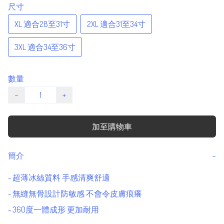
尺寸
XL 適合28至31寸
2XL 適合31至34寸
3XL 適合34至36寸
數量
−
+
加至購物車
簡介
−
- 超薄冰絲質料 手感清爽舒適

- 無縫無骨設計防敏感 不會令皮膚痕癢
