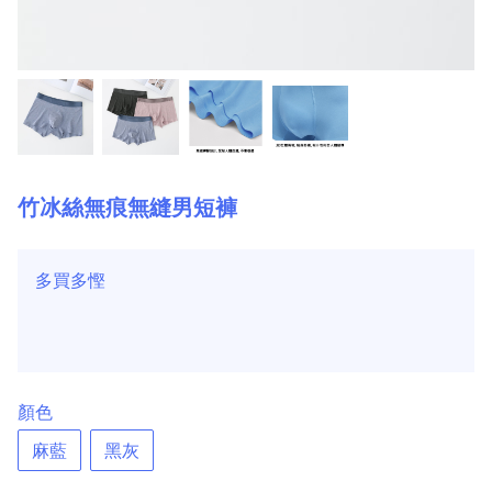
竹冰絲無痕無縫男短褲
多買多慳
顏色
麻藍
黑灰