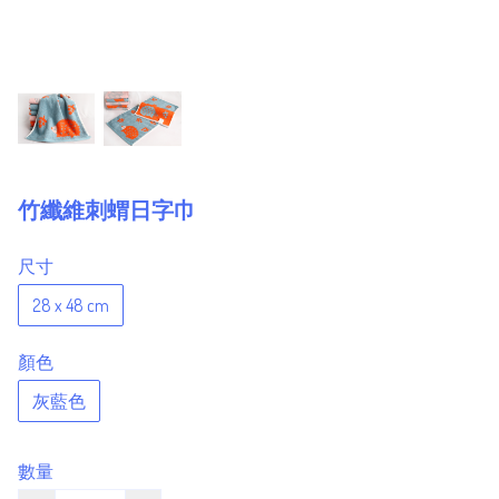
竹纖維刺蝟日字巾
尺寸
28 x 48 cm
顏色
灰藍色
數量