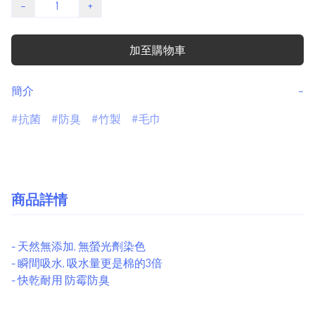
−
+
加至購物車
簡介
−
抗菌
防臭
竹製
毛巾
商品詳情
- 天然無添加, 無螢光劑染色
- 瞬間吸水, 吸水量更是棉的3倍
- 快乾耐用 防霉防臭