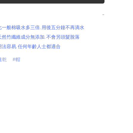
−
 比一般棉吸水多三倍, 用後五分鐘不再滴水

 天然竹纖維成分無添加, 不會另頭髮脫落

速乾
帽