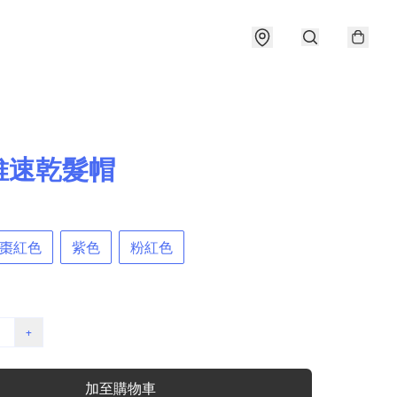
維速乾髮帽
棗紅色
紫色
粉紅色
+
加至購物車