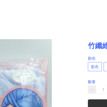
竹纖
顏色
藍色
數量
−