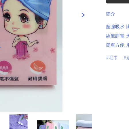
簡介
超強吸水:
絕無靜電:
毛巾