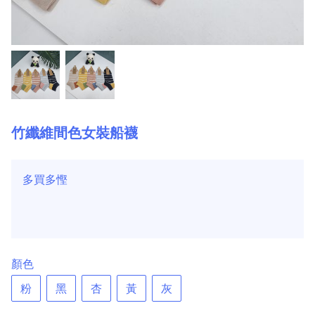
竹纖維間色女裝船襪
多買多慳
顏色
粉
黑
杏
黃
灰