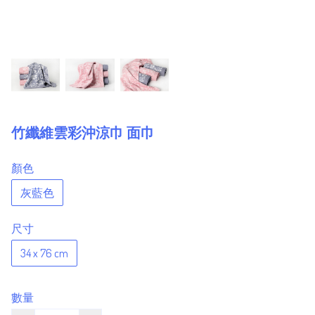
竹纖維雲彩沖涼巾 面巾
顏色
灰藍色
尺寸
34 x 76 cm
數量