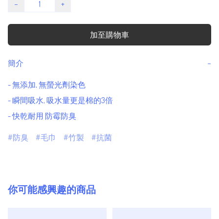
−
+
加至購物車
簡介
−
- 無添加, 無螢光劑染色

- 瞬間吸水, 吸水量更是棉的3倍

- 快乾耐用 防霉防臭
防臭
毛巾
竹製
抗菌
你可能感興趣的商品