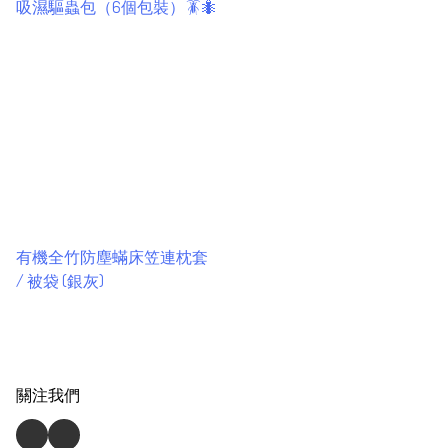
吸濕驅蟲包（6個包裝）🪳🐜
有機全竹防塵蟎床笠連枕套
/ 被袋 (銀灰)
關注我們