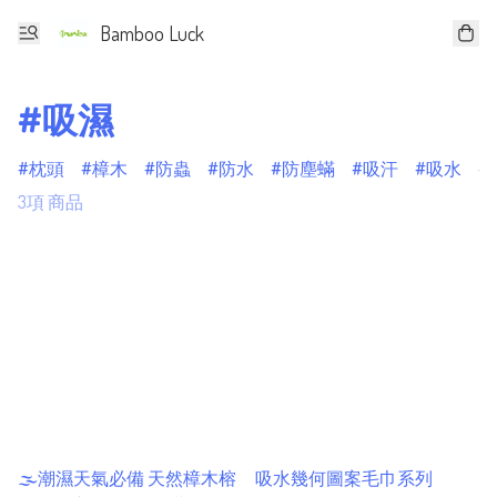
Bamboo Luck
#吸濕
枕頭
樟木
防蟲
防水
防塵蟎
吸汗
吸水
3項 商品
🌫潮濕天氣必備 天然樟木榕
吸水幾何圖案毛巾系列